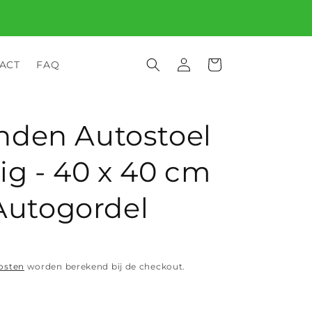
Bestel vóór 15:00 op werkdagen: in Nederland
morgen in huis, in België binnen 1–2 werkdagen.
Inloggen
Winkelwagen
ACT
FAQ
nden Autostoel
vig - 40 x 40 cm
 Autogordel
osten
worden berekend bij de checkout.