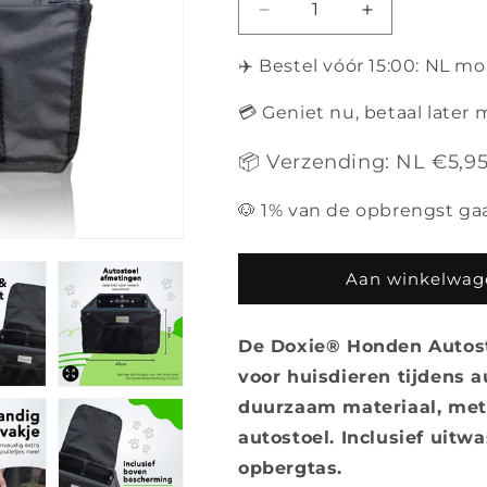
Aantal
Aantal
verlagen
verhogen
voor
voor
✈️ Bestel vóór 15:00: NL m
Doxie®
Doxie®
Honden
Honden
💳 Geniet nu, betaal later 
Autostoel
Autostoel
-
-
📦 Verzending: NL €5,95
Extra
Extra
Stevig
Stevig
🐶 1% van de opbrengst ga
-
-
40
40
x
x
Aan winkelwag
40
40
cm
cm
-
-
De Doxie® Honden Autosto
Inclusief
Inclusief
voor huisdieren tijdens 
Autogordel
Autogordel
duurzaam materiaal, met 
autostoel. Inclusief uitw
opbergtas.