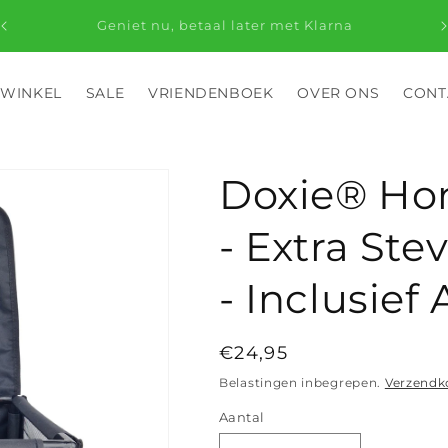
Wij zijn niet zomaar een webshop; wij zijn
gepassioneerde makers van kwispelende staarten.
 WINKEL
SALE
VRIENDENBOEK
OVER ONS
CONT
Doxie® Ho
- Extra Ste
- Inclusief
Normale
€24,95
prijs
Belastingen inbegrepen.
Verzendk
Aantal