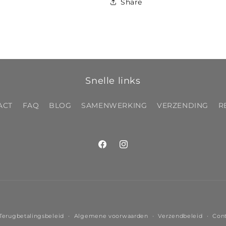
Share
Snelle links
ACT
FAQ
BLOG
SAMENWERKING
VERZENDING
R
Facebook
Instagram
Betaalmethoden
Terugbetalingsbeleid
Algemene voorwaarden
Verzendbeleid
Con