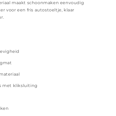
eriaal maakt schoonmaken eenvoudig
 voor een fris autostoeltje, klaar
r.
tevigheid
egmat
materiaal
 met kliksluiting
aken