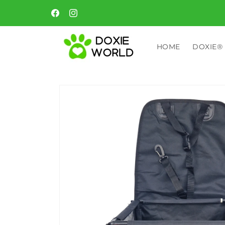
Meteen
naar de
Geniet nu, betaal later met Klarna
Facebook
Instagram
content
HOME
DOXIE®
Ga direct naar
productinformatie