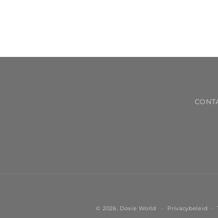
CONT
© 2026,
Doxie World
Privacybeleid