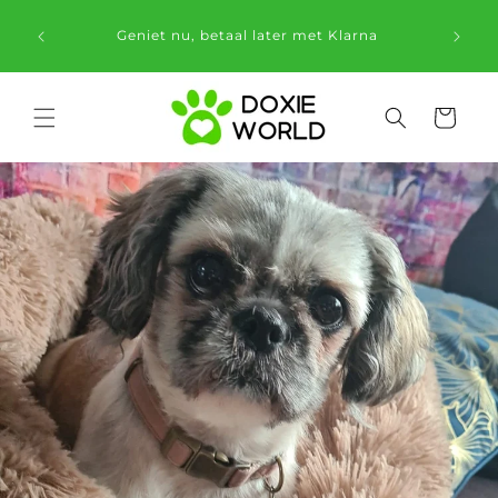
Meteen
naar de
Geniet nu, betaal later met Klarna
content
Winkelwage